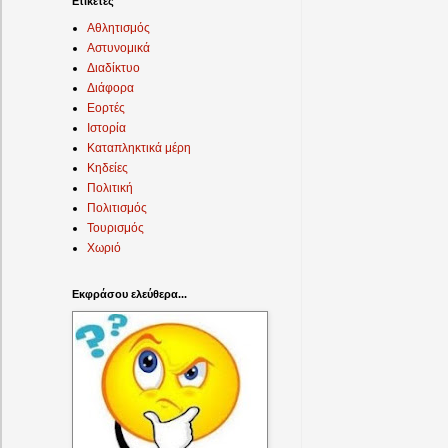
Ετικέτες
Αθλητισμός
Αστυνομικά
Διαδίκτυο
Διάφορα
Εορτές
Ιστορία
Καταπληκτικά μέρη
Κηδείες
Πολιτική
Πολιτισμός
Τουρισμός
Χωριό
Εκφράσου ελεύθερα...