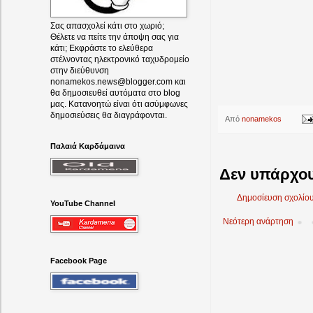
Σας απασχολεί κάτι στο χωριό;
Θέλετε να πείτε την άποψη σας για
κάτι; Εκφράστε το ελεύθερα
στέλνοντας ηλεκτρονικό ταχυδρομείο
στην διεύθυνση
nonamekos.news@blogger.com και
θα δημοσιευθεί αυτόματα στο blog
μας. Κατανοητώ είναι ότι ασύμφωνες
δημοσιεύσεις θα διαγράφονται.
Από
nonamekos
Παλαιά Καρδάμαινα
Δεν υπάρχου
Δημοσίευση σχολίο
YouTube Channel
Νεότερη ανάρτηση
Facebook Page