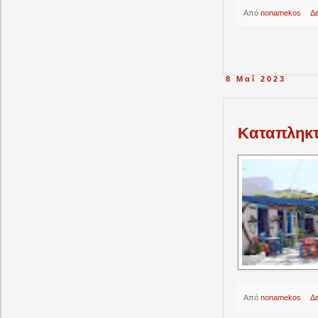
Από
nonamekos
Δ
8 Μαΐ 2023
Kαταπληκτι
Από
nonamekos
Δ