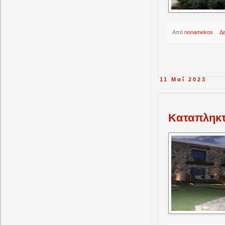
Από
nonamekos
Δ
11 Μαΐ 2023
Kαταπληκτι