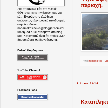
περιοχή.
Σας απασχολεί κάτι στο χωριό;
Θέλετε να πείτε την άποψη σας για
κάτι; Εκφράστε το ελεύθερα
στέλνοντας ηλεκτρονικό ταχυδρομείο
στην διεύθυνση
nonamekos.news@blogger.com και
θα δημοσιευθεί αυτόματα στο blog
μας. Κατανοητώ είναι ότι ασύμφωνες
δημοσιεύσεις θα διαγράφονται.
Παλαιά Καρδάμαινα
Από
nonamekos
Δ
YouTube Channel
2 Ιουν 2024
Facebook Page
Καταπληκτ