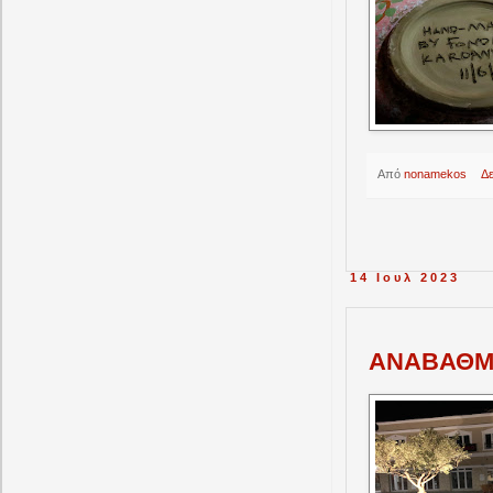
Από
nonamekos
Δ
14 Ιουλ 2023
ΑΝΑΒΑΘΜΙ