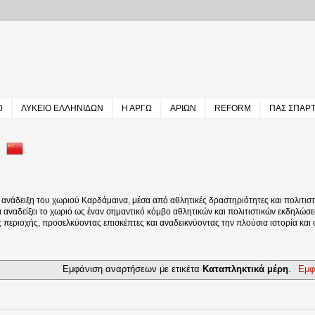
0
ΛΥΚΕΙΟ ΕΛΛΗΝΙΔΩΝ
Η ΑΡΓΩ
ΑΡΙΩΝ
REFORM
ΠΑΣ ΣΠΑΡ
άδειξη του χωριού Καρδάμαινα, μέσα από αθλητικές δραστηριότητες και πολιτιστι
να αναδείξει το χωριό ως έναν σημαντικό κόμβο αθλητικών και πολιτιστικών εκδηλώσε
ς περιοχής, προσελκύοντας επισκέπτες και αναδεικνύοντας την πλούσια ιστορία και
Εμφάνιση αναρτήσεων με ετικέτα
Καταπληκτικά μέρη
.
Εμφ