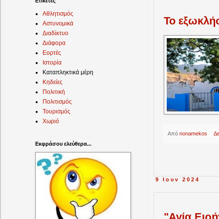
Ετικέτες
Αθλητισμός
Το εξωκλή
Αστυνομικά
Διαδίκτυο
Διάφορα
Εορτές
Ιστορία
Καταπληκτικά μέρη
Κηδείες
Πολιτική
Πολιτισμός
Τουρισμός
Χωριό
Από
nonamekos
Δ
Εκφράσου ελεύθερα...
9 Ιουν 2024
"Αγία Ειρ