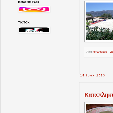
Instagram Page
ΤΙΚ ΤΟΚ
Από
nonamekos
Δ
15 Ιουλ 2023
Kαταπληκτ