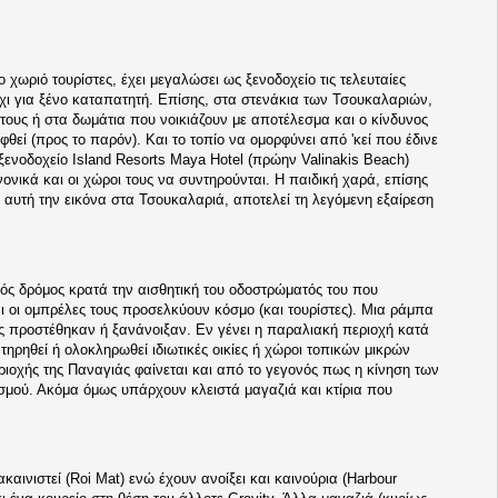
 χωριό τουρίστες, έχει μεγαλώσει ως ξενοδοχείο τις τελευταίες
 όχι για ξένο καταπατητή. Επίσης, στα στενάκια των Τσουκαλαριών,
α τους ή στα δωμάτια που νοικιάζουν με αποτέλεσμα και ο κίνδυνος
εί (προς το παρόν). Και το τοπίο να ομορφύνει από 'κεί που έδινε
 ξενοδοχείο Island Resorts Maya Hotel (πρώην Valinakis Beach)
ονικά και οι χώροι τους να συντηρούνται. Η παιδική χαρά, επίσης
ει αυτή την εικόνα στα Τσουκαλαριά, αποτελεί τη λεγόμενη εξαίρεση
κός δρόμος κρατά την αισθητική του οδοστρώματός του που
ι οι ομπρέλες τους προσελκύουν κόσμο (και τουρίστες). Μια ράμπα
ς προστέθηκαν ή ξανάνοιξαν. Εν γένει η παραλιακή περιοχή κατά
ηρηθεί ή ολοκληρωθεί ιδιωτικές οικίες ή χώροι τοπικών μικρών
ριοχής της Παναγιάς φαίνεται και από το γεγονός πως η κίνηση των
ρισμού. Ακόμα όμως υπάρχουν κλειστά μαγαζιά και κτίρια που
νιστεί (Roi Mat) ενώ έχουν ανοίξει και καινούρια (Harbour