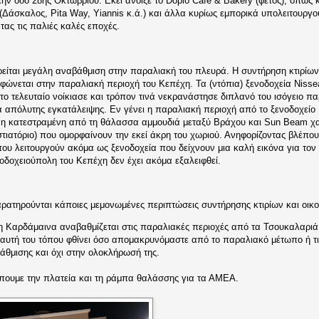
την οδό 28ης Οκτωβρίου. Εκεί άνοιξε το Dopio Cafe & Bakery (φέτος), όπως κ
 (Δάσκαλος, Pita Way, Yiannis κ.ά.) και άλλα κυρίως εμπορικά υπολειτουργο
τας τις παλιές καλές εποχές.
ίται μεγάλη αναβάθμιση στην παραλιακή του πλευρά. Η συντήρηση κτιρίων
φώνεται στην παραλιακή περιοχή του Κεπέχη. Τα (ντόπια) ξενοδοχεία Niss
το τελευταίο νοίκιασε και τρόπον τινά νεκρανάστησε διπλανό του ισόγειο π
α απόλυτης εγκατάλειψης. Εν γένει η παραλιακή περιοχή από το ξενοδοχεί
 η κατεστραμένη από τη θάλασσα αμμουδιά μεταξύ Βράχου και Sun Beam χαλά
τιατόριο) που ομορφαίνουν την εκεί άκρη του χωριού. Ανηφορίζοντας βλέπουμ
.)που λειτουργούν ακόμα ως ξενοδοχεία που δείχνουν μια καλή εικόνα για το
οδοχειούπολη του Κεπέχη δεν έχει ακόμα εξαλειφθεί.
ατηρούνται κάποιες μεμονωμένες περιπτώσεις συντήρησης κτιρίων και οικοδ
η Καρδάμαινα αναβαθμίζεται στις παραλιακές περιοχές από τα Τσουκαλαριά 
υτή του τόπου φθίνει όσο απομακρυνόμαστε από το παραλιακό μέτωπο ή τι
βάθμισης και όχι στην ολοκλήρωσή της.
πουμε την πλατεία και τη ράμπα θαλάσσης για τα ΑΜΕΑ.