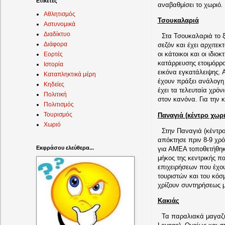
Ετικέτες
αναβαθμίσει το χωριό.
Αθλητισμός
Τσουκαλαριά
Αστυνομικά
Διαδίκτυο
Στα Τσουκαλαριά το ξεν
Διάφορα
σεζόν και έχει αρχιτεκ
οι κάτοικοι και οι ιδι
Εορτές
κατάρρευσης ετοιμόρρο
Ιστορία
εικόνα εγκατάλειψης. Α
Καταπληκτικά μέρη
έχουν πράξει ανάλογη 
Κηδείες
έχει τα τελευταία χρόν
Πολιτική
στον κανόνα. Για την κ
Πολιτισμός
Τουρισμός
Παναγιά (κέντρο χωρ
Χωριό
Στην Παναγιά (κέντρο 
απόκτησε πριν 8-9 χρό
Εκφράσου ελεύθερα...
για ΑΜΕΑ τοποθετήθηκε
μήκος της κεντρικής π
επιχειρήσεων που έχου
τουριστών και του κόσ
χρίζουν συντηρήσεως μ
Κακιάς
Τα παραλιακά μαγαζιά 