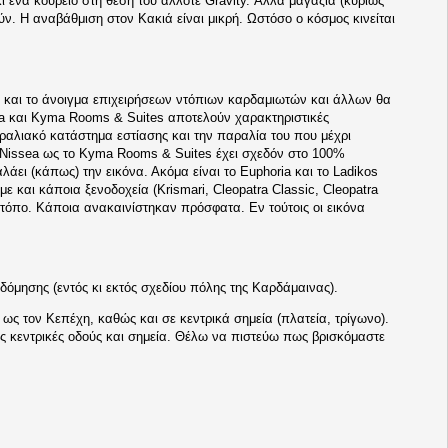
ι ένα κουρείο στη θέση του άλλοτε Gravity. Άλλα μαγαζιά (κυρίως
ύν. Η αναβάθμιση στον Κακιά είναι μικρή. Ωστόσο ο κόσμος κινείται
 και το άνοιγμα επιχειρήσεων ντόπιων καρδαμιωτών και άλλων θα
ea και Kyma Rooms & Suites αποτελούν χαρακτηριστικές
αραλιακό κατάστημα εστίασης και την παραλία του που μέχρι
ο Nissea ως το Kyma Rooms & Suites έχει σχεδόν στο 100%
ει (κάπως) την εικόνα. Ακόμα είναι το Euphoria και το Ladikos
ε και κάποια ξενοδοχεία (Krismari, Cleopatra Classic, Cleopatra
ν τόπο. Κάποια ανακαινίστηκαν πρόσφατα. Εν τούτοις οι εικόνα
όμησης (εντός κι εκτός σχεδίου πόλης της Καρδάμαινας).
ως τον Κεπέχη, καθώς και σε κεντρικά σημεία (πλατεία, τρίγωνο).
ς κεντρικές οδούς και σημεία. Θέλω να πιστεύω πως βρισκόμαστε