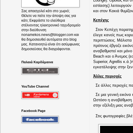
Lounge). Ομοίως και σ
εστίασης) λειτουργούν
και στον Κακιά θυμίζον
Σας απασχολεί κάτι στο χωριό;
Θέλετε να πείτε την άποψη σας για
Κεπέχης
κάτι; Εκφράστε το ελεύθερα
στέλνοντας ηλεκτρονικό ταχυδρομείο
Στον Κεπέχη παρατηρε
στην διεύθυνση
έλεγε κανείς πως κορυ
nonamekos.news@blogger.com και
θα δημοσιευθεί αυτόματα στο blog
περιπτώσεις. Μάλιστα 
μας. Κατανοητώ είναι ότι ασύμφωνες
πρότινος έβγαζε εικόν
δημοσιεύσεις θα διαγράφονται.
αναβαθμιστεί και μόνο
Beach και ο Άνεμος (εσ
Superior, Agrellis κ.ά
Παλαιά Καρδάμαινα
εγκατάλειψης στην ξεν
Άλλες περιοχές
Σε άλλες περιοχές παρ
YouTube Channel
Σε μια γενική εικόνα 
Ωστόσο η αναβάθμιση α
στην εξέλιξη μιας ανα
Facebook Page
Στις φωτογραφίες βλέ