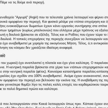
 Πάμε να τις δούμε ανά περιοχή.
οδοχείο "Αργυρή" (Argiri) που τα τελευταία χρόνια λειτουργεί και φέρνει στο
τονικά ομορφύνει την περιοχή. Και φυσικά μιλάμε για ντόπια επιχείρηση και
οκτήτες ενοικιαζόμενων δωματίων έχουν κάνει εργασίες συντήρησης στα σπίτι
πων τμημάτων (κυρίως μπαλκονιών) που ελλόχευε μέχρι πρότινος να εξαλειφθ
υτή η δουλειά βρίσκεται σε εξέλιξη. Τέλος και οι Ροδίτες που έχουν τώρα το
δουλειά. Η τοπικές επιχειρήσεις της περιοχής συνεχίζουν να λειτουργούν καν
ια έχει αναβαθμιστεί με χορηγία της οικογένειας Μήτση. Τέλος, ό,τι αντικρού
ίνηση του κόσμου δεν χρειάζεται ιδιαίτερη αναφορά.
ιού)
του χωριού) έχει αναπλαστεί η πλατεία και έχει γίνει καλύτερη. Ο παραλια
νια. Η κεντρική παραλία βρίσκεται στα χέρια των ντόπιων επιχειρηματιών κα
 στην κεντρική παραλία (φέτος). Καινούρια καταστήματα παραλίας-εστίαση
αραλίας έχει σχεδόν στο 100% αναβαθμιστεί. Ακόμα έχουν ανακαινιστεί, συντ
ν ομορφύνει την περιοχή και βελτιώσει την εικόνα της. Η αναβάθμιση της πε
μου γενικότερα θυμίζει λίγο τις παλιές καλές εποχές του καρδαμιώτικου του
ε το παλιό δημοτικό πρώτο και καλύτερο.
που λειτουργούσαν στον Κακιά λειτουργούν όπως πριν. Κάποια έχουν ανακαι