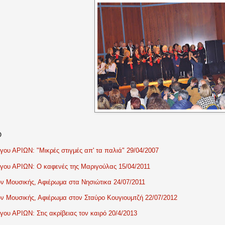
Ο
ου ΑΡΙΩΝ: "Μικρές στιγμές απ' τα παλιά" 29/04/2007
γου ΑΡΙΩΝ: Ο καφενές της Μαριγούλας 15/04/2011
 Μουσικής, Αφιέρωμα στα Νησιώτικα 24/07/2011
 Μουσικής, Αφιέρωμα στον Σταύρο Κουγιουμτζή 22/07/2012
ου ΑΡΙΩΝ: Στις ακρίβειας τον καιρό 20/4/2013