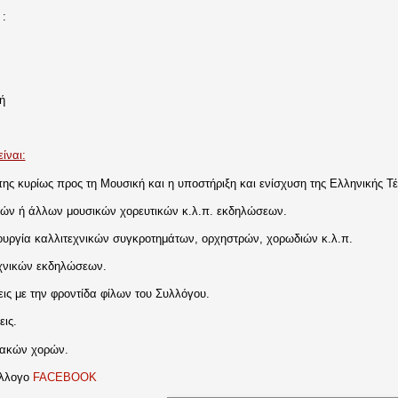
:
ή
ίναι:
ης κυρίως προς τη Μουσική και η υποστήριξη και ενίσχυση της Ελληνικής Τέχ
ών ή άλλων μουσικών χορευτικών κ.λ.π. εκδηλώσεων.
ουργία καλλιτεχνικών συγκροτημάτων, ορχηστρών, χορωδιών κ.λ.π.
χνικών εκδηλώσεων.
ις με την φροντίδα φίλων του Συλλόγου.
ις.
ακών χορών.
ύλλογο
FACEBOOK