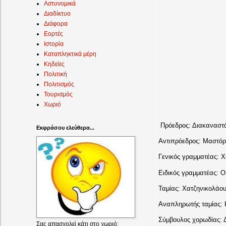
Αστυνομικά
Διαδίκτυο
Διάφορα
Εορτές
Ιστορία
Καταπληκτικά μέρη
Κηδείες
Πολιτική
Πολιτισμός
Τουρισμός
Χωριό
Πρόεδρος: Διακαναστ
Εκφράσου ελεύθερα...
Αντιπρόεδρος: Μαστό
Γενικός γραμματέας: 
Ειδικός γραμματέας: 
Ταμίας: Χατζηνικολάου
Αναπληρωτής ταμίας:
Σύμβουλος χορωδίας: 
Σας απασχολεί κάτι στο χωριό;