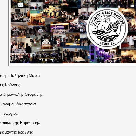
άση - Βαληνάκη Μαρία
ρος Ιωάννης
Χατζημανώλης Θεοφάνης
Οικονόμου Αναστασία
 Γεώργιος
 Κούκλακης Εμμανουήλ
Διαμαντής Ιωάννης