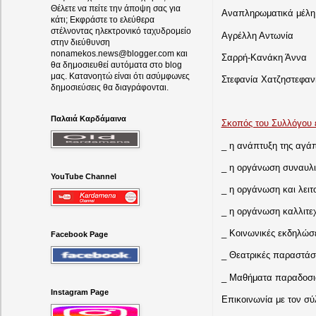
Θέλετε να πείτε την άποψη σας για
Αναπληρωματικά μέλη 
κάτι; Εκφράστε το ελεύθερα
στέλνοντας ηλεκτρονικό ταχυδρομείο
Αγρέλλη Αντωνία
στην διεύθυνση
nonamekos.news@blogger.com και
Σαρρή-Κανάκη Άννα
θα δημοσιευθεί αυτόματα στο blog
μας. Κατανοητώ είναι ότι ασύμφωνες
Στεφανία Χατζηστεφαν
δημοσιεύσεις θα διαγράφονται.
Παλαιά Καρδάμαινα
Σκοπός του Συλλόγου ε
_ η ανάπτυξη της αγάπ
_ η οργάνωση συναυλι
YouTube Channel
_ η οργάνωση και λειτ
_ η οργάνωση καλλιτε
_ Κοινωνικές εκδηλώσε
Facebook Page
_ Θεατρικές παραστάσε
_ Μαθήματα παραδοσι
Instagram Page
Επικοινωνία με τον σ